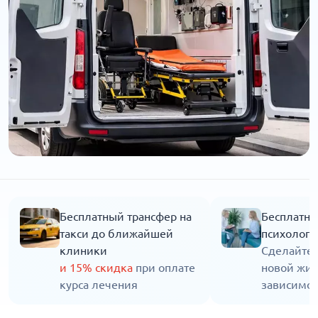
Бесплатный трансфер на
Бесплатна
такси до ближайшей
психолога
клиники
Сделайте 
и 15% скидка
при оплате
новой жиз
курса лечения
зависимос