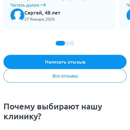
Доехали без рывков, в машине спокойно,
Читать далее
в
Ч
врач следил за состоянием. Помогли дойти
к
Сергей, 48 лет
до кабинета, донесли все документы.
Н
27 Января, 2026
Работают без лишних слов, уверенно.
Написать отызыв
Все отзывы
Почему выбирают нашу
клинику?