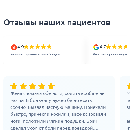
Отзывы наших пациентов
4.9
4.7
Рейтинг организации в Яндекс
Рейтинг организации 
Жена сломала обе ноги, ходить вообще не
М
могла. В больницу нужно было ехать
п
срочно. Вызвал частную машину. Приехали
з
быстро, принесли носилки, зафиксировали
П
ноги, положили мягкие подушки. Врач
а
сделал укол от боли перед поездкой.
ч