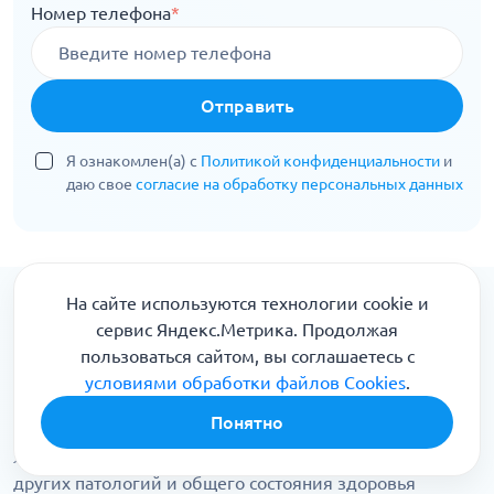
Номер телефона
*
Отправить
Я ознакомлен(а) с
Политикой конфиденциальности
и
даю свое
согласие на обработку персональных данных
На сайте используются технологии cookie и
Особенности лечения и диагностики
сервис Яндекс.Метрика. Продолжая
психических болезней
пользоваться сайтом, вы соглашаетесь с
Врачи-психиатры опираются в работе на
условиями обработки файлов Cookies
.
психотерапевтические и соматические методы
Понятно
терапии. После диагностики выбирается схема
лечения, ее особенности зависят от возраста, наличия
других патологий и общего состояния здоровья