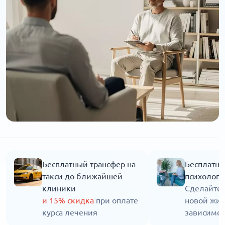
Бесплатный трансфер на
Бесплатна
такси до ближайшей
психолога
клиники
Сделайте 
и 15% скидка
при оплате
новой жиз
курса лечения
зависимос