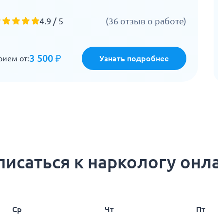
4.9 / 5
(36 отзыв о работе)
3 500 ₽
рием от:
Узнать подробнее
писаться к наркологу онл
Ср
Чт
Пт