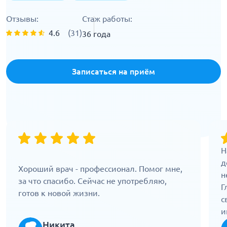
Отзывы:
Стаж работы:
4.6
(31)
36 года
Записаться на приём
Н
д
Хороший врач - профессионал. Помог мне,
н
за что спасибо. Сейчас не употребляю,
Г
готов к новой жизни.
с
и
п
Никита