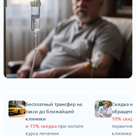
Бесплатный трансфер на
Скидка на
такси до ближайшей
обращени
клиники
10% скид
и 15% скидка
при оплате
первичны
курса лечения
клинике