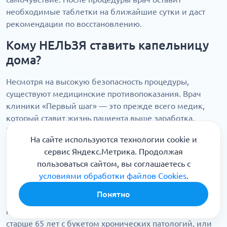
необходимые таблетки на ближайшие сутки и даст
рекомендации по восстановлению.
Кому НЕЛЬЗЯ ставить капельницу
дома?
Несмотря на высокую безопасность процедуры,
существуют медицинские противопоказания. Врач
клиники «Первый шаг» — это прежде всего медик,
который ставит жизнь пациента выше заработка.
Поэтому в некоторых ситуациях он может отказать в
На сайте используются технологии cookie и
домашней процедуре и настоять на госпитализации.
сервис Яндекс.Метрика. Продолжая
Мы настоятельно рекомендуем ехать в стационар, если
пользоваться сайтом, вы соглашаетесь с
похмелье перешло в стадию полноценного запоя
условиями обработки файлов Cookies
.
(употребление длится более 3–4 дней). Также
Понятно
домашнее лечение опасно при наличии острой боли в
груди или животе (риск панкреатита), для пациентов
старше 65 лет с букетом хронических патологий, или