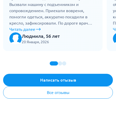
Вызвали машину с подъемником и
о
сопровождением. Приехали вовремя,
у
помогли одеться, аккуратно посадили в
к
кресло, зафиксировали. По дороге врач
П
следил за состоянием, разговаривал
Читать далее
с
Ч
спокойно. На месте проводили до кабинета.
п
Людмила, 56 лет
Никакой грубости и спешки. Все вежливо и
У
20 Января, 2026
спокойно. Отличная работа.
о
Написать отызыв
Все отзывы